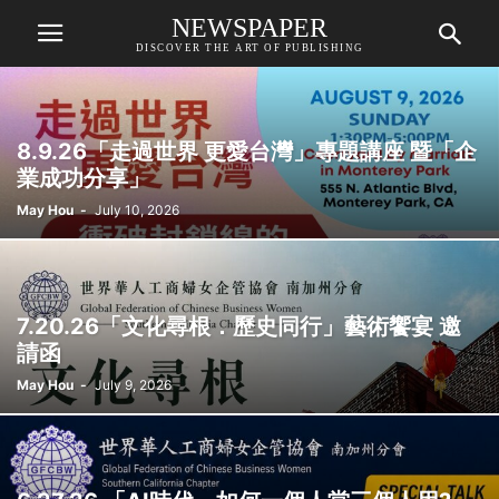
NEWSPAPER
DISCOVER THE ART OF PUBLISHING
8.9.26「走過世界 更愛台灣」專題講座 暨「企
業成功分享」
May Hou
-
July 10, 2026
7.20.26「文化尋根．歷史同行」藝術饗宴 邀
請函
May Hou
-
July 9, 2026