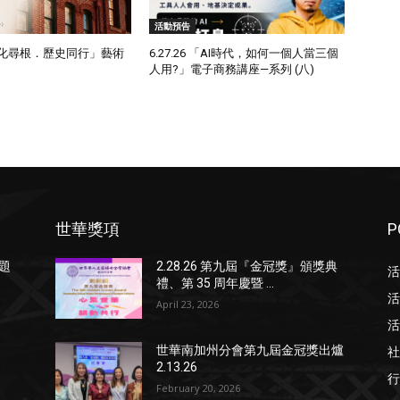
活動預告
6「文化尋根．歷史同行」藝術
6.27.26 「AI時代，如何一個人當三個
人用?」電子商務講座—系列 (八)
世華獎項
P
專題
2.28.26 第九屆『金冠獎』頒獎典
活
禮、第 35 周年慶暨 ...
活
April 23, 2026
活
社
」
世華南加州分會第九屆金冠獎出爐
2.13.26
行
February 20, 2026