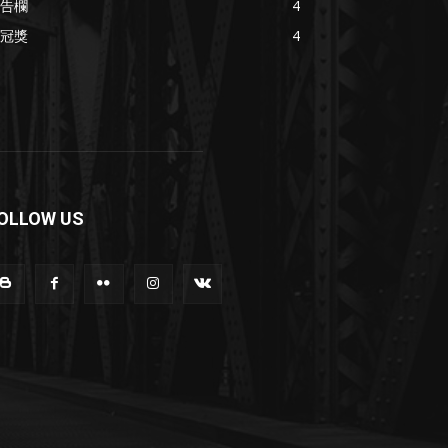
告欄
4
冠獎
4
OLLOW US