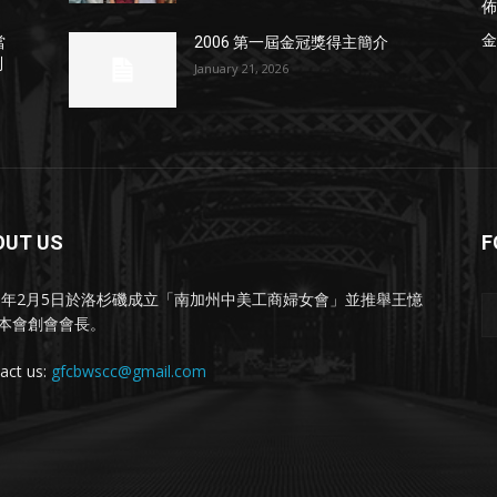
佈
金
當
2006 第一屆金冠獎得主簡介
列
January 21, 2026
OUT US
F
91年2月5日於洛杉磯成立「南加州中美工商婦女會」並推舉王憶
本會創會會長。
act us:
gfcbwscc@gmail.com