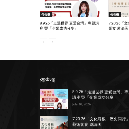
佈告欄
佈告欄
8.9.26「走過世界 更愛台灣」專題講
7.20.2
座 暨「企業成功分享」
饗宴 邀請函
佈告欄
8.9.26「走過世界 更愛台灣」
講座 暨「企業成功分享」
July 10, 2026
7.20.26「文化尋根．歷史同行
藝術饗宴 邀請函