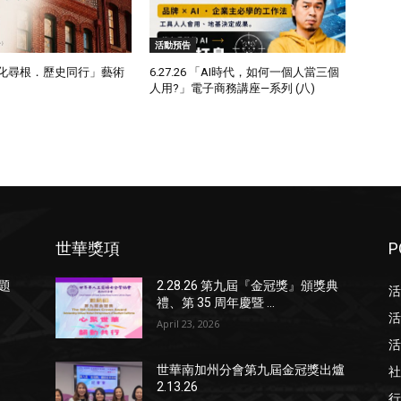
活動預告
6「文化尋根．歷史同行」藝術
6.27.26 「AI時代，如何一個人當三個
人用?」電子商務講座—系列 (八)
世華獎項
P
專題
2.28.26 第九屆『金冠獎』頒獎典
活
禮、第 35 周年慶暨 ...
活
April 23, 2026
活
社
」
世華南加州分會第九屆金冠獎出爐
2.13.26
行