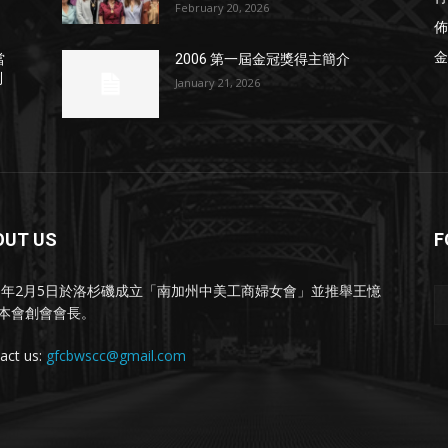
February 20, 2026
佈
金
當
2006 第一屆金冠獎得主簡介
列
January 21, 2026
OUT US
F
91年2月5日於洛杉磯成立「南加州中美工商婦女會」並推舉王憶
本會創會會長。
act us:
gfcbwscc@gmail.com