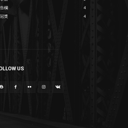
告欄
4
冠獎
4
OLLOW US