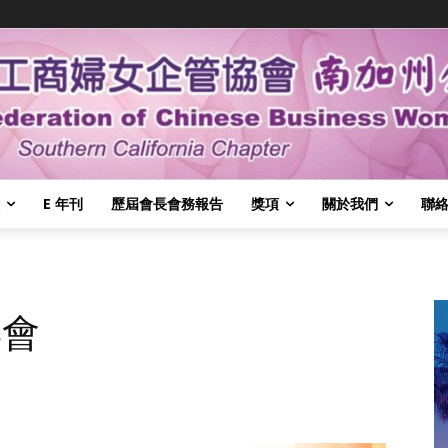
E 年刊
歷屆會長會務報告
獎項
關於我們
聯
博會